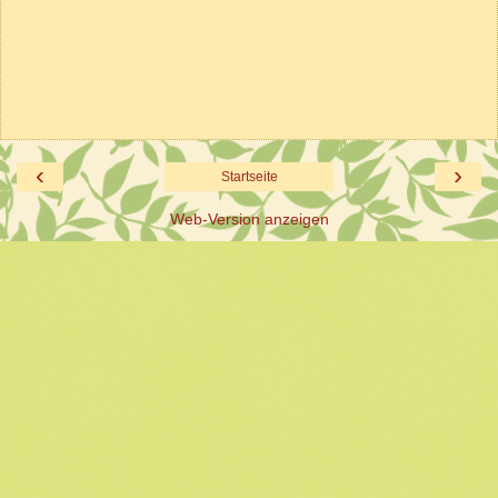
‹
›
Startseite
Web-Version anzeigen