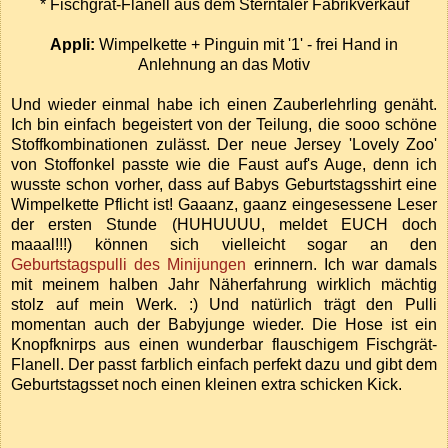
* Fischgrät-Flanell aus dem Sterntaler Fabrikverkauf
Appli:
Wimpelkette + Pinguin mit '1' - frei Hand in
Anlehnung an das Motiv
Und wieder einmal habe ich einen Zauberlehrling genäht.
Ich bin einfach begeistert von der Teilung, die sooo schöne
Stoffkombinationen zulässt. Der neue Jersey 'Lovely Zoo'
von Stoffonkel passte wie die Faust auf's Auge, denn ich
wusste schon vorher, dass auf Babys Geburtstagsshirt eine
Wimpelkette Pflicht ist! Gaaanz, gaanz eingesessene Leser
der ersten Stunde (HUHUUUU, meldet EUCH doch
maaal!!!) können sich vielleicht sogar an den
Geburtstagspulli des Minijungen
erinnern. Ich war damals
mit meinem halben Jahr Näherfahrung wirklich mächtig
stolz auf mein Werk. :) Und natürlich trägt den Pulli
momentan auch der Babyjunge wieder. Die Hose ist ein
Knopfknirps aus einen wunderbar flauschigem Fischgrät-
Flanell. Der passt farblich einfach perfekt dazu und gibt dem
Geburtstagsset noch einen kleinen extra schicken Kick.