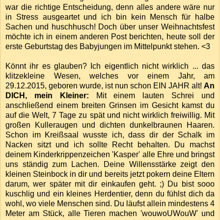
war die richtige Entscheidung, denn alles andere wäre nur
in Stress ausgeartet und ich bin kein Mensch für halbe
Sachen und huschhusch! Doch über unser Weihnachtsfest
möchte ich in einem anderen Post berichten, heute soll der
erste Geburtstag des Babyjungen im Mittelpunkt stehen. <3
Könnt ihr es glauben? Ich eigentlich nicht wirklich ... das
klitzekleine Wesen, welches vor einem Jahr, am
29.12.2015, geboren wurde, ist nun schon EIN JAHR alt!
An
DICH, mein Kleiner:
Mit einem lauten Schrei und
anschließend einem breiten Grinsen im Gesicht kamst du
auf die Welt, 7 Tage zu spät und nicht wirklich freiwillig. Mit
großen Kulleraugen und dichten dunkelbraunen Haaren.
Schon im Kreißsaal wusste ich, dass dir der Schalk im
Nacken sitzt und ich sollte Recht behalten. Du machst
deinem Kinderkrippenzeichen 'Kasper' alle Ehre und bringst
uns ständig zum Lachen. Deine Willensstärke zeigt den
kleinen Steinbock in dir und bereits jetzt pokern deine Eltern
darum, wer später mit dir einkaufen geht. ;) Du bist sooo
kuschlig und ein kleines Herdentier, denn du fühlst dich da
wohl, wo viele Menschen sind. Du läufst allein mindestens 4
Meter am Stück, alle Tieren machen 'wouwoUWouW' und